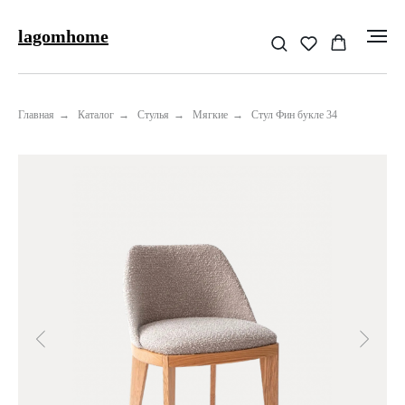
lagomhome
Главная
→
Каталог
→
Стулья
→
Мягкие
→
Стул Фин букле 34