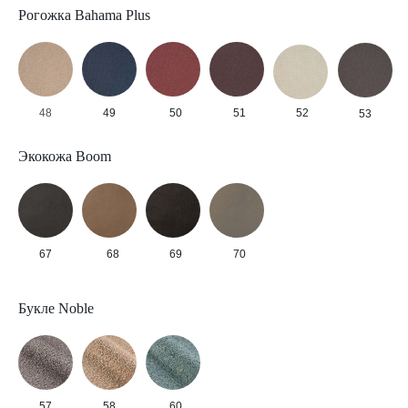
Рогожка Bahama Plus
48
49
50
51
52
53
Экокожа Boom
67
68
69
70
Букле Noble
57
58
60