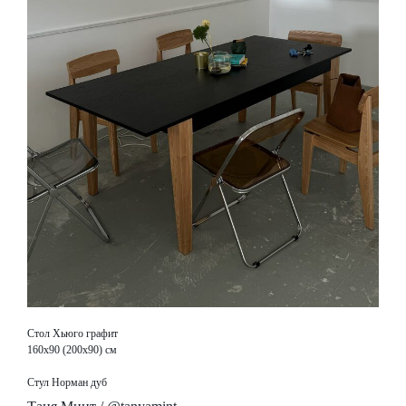
Стол Хьюго графит
160х90 (200х90) см
Стул Норман дуб