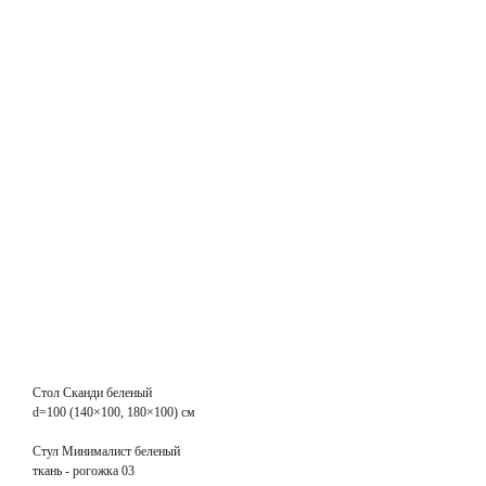
Стол Сканди беленый
d=100 (140×100, 180×100) см
Стул Минималист беленый
ткань - рогожка 03