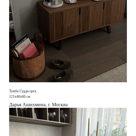
Тумба Гудди орех
121х40х60 см
Дарья Ашихмина, г. Москва