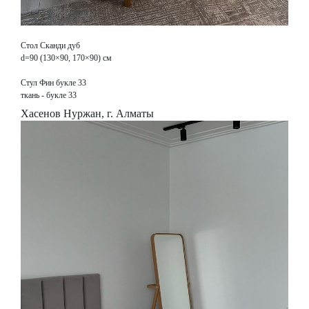
Стол Сканди дуб
d=90 (130×90, 170×90) см
Стул Фин букле 33
ткань - букле 33
Хасенов Нуржан, г. Алматы