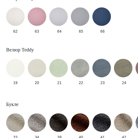
62
63
64
65
66
Велюр Teddy
19
20
21
22
23
24
Букле
33
34
39
40
41
42