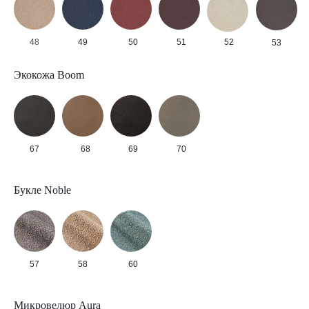
48
49
50
51
52
53
Экокожа Boom
67
68
69
70
Букле Noble
57
58
60
Микровелюр Aura