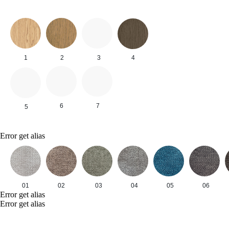
1
2
3
4
6
7
5
Error get alias
01
02
03
04
05
06
Error get alias
Error get alias