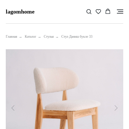
lagomhome
Главная
→
Каталог
→
Стулья
→
Стул Даниш букле 33