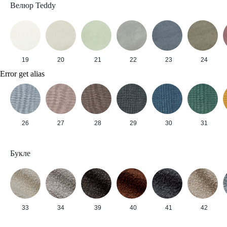
Велюр Teddy
19
20
21
22
23
24
Error get alias
26
27
28
29
30
31
Букле
33
34
39
40
41
42