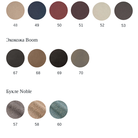
48
49
50
51
52
53
Экокожа Boom
67
68
69
70
Букле Noble
57
58
60