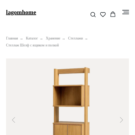
lagomhome
Главная
→
Каталог
→
Хранение
→
Стеллажи
→
Стеллаж Шелф с ящиком и полкой