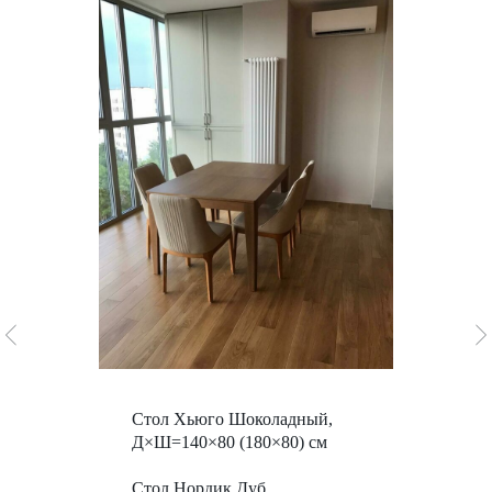
Стол Хьюго Шоколадный,
Д×Ш=140×80 (180×80) см
Стол Нордик Дуб,