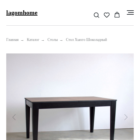
lagomhome
Главная
→
Каталог
→
Столы
→
Стол Хьюго Шоколадный