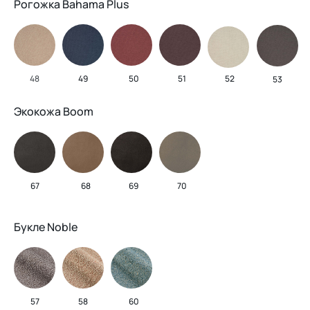
Рогожка Bahama Plus
48
49
50
51
52
53
Экокожа Boom
67
68
69
70
Букле Noble
57
58
60