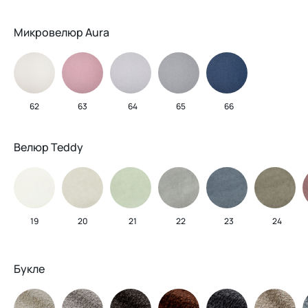
Микровелюр Aura
62
63
64
65
66
Велюр Teddy
19
20
21
22
23
24
Букле