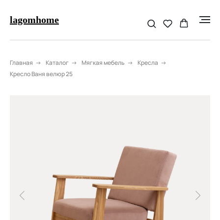
lagomhome
Главная
→
Каталог
→
Мягкая мебель
→
Кресла
→
Кресло Ваня велюр 25