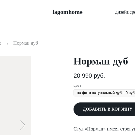
lagomhome
дизайнер
е
→
Норман дуб
Норман дуб
20 990
руб.
цвет
ДОБАВИТЬ В КОРЗИНУ
Cтул «Норман» имеет строгу