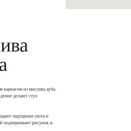
сива
а
 каркасом из массива дуба.
идение делают стул
создают ощущение уюта и
й подчеркивает рисунок и