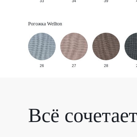
33
34
39
Рогожка Wellton
26
27
28
Всё сочетае