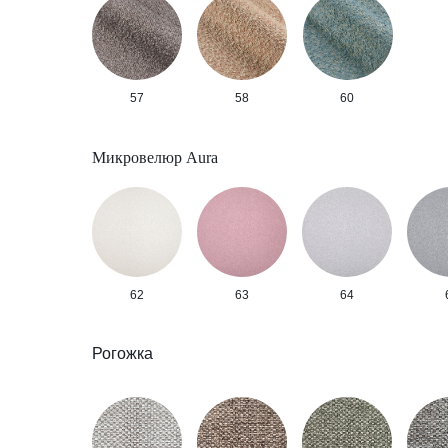
57
58
60
Микровелюр Aura
62
63
64
Рогожка