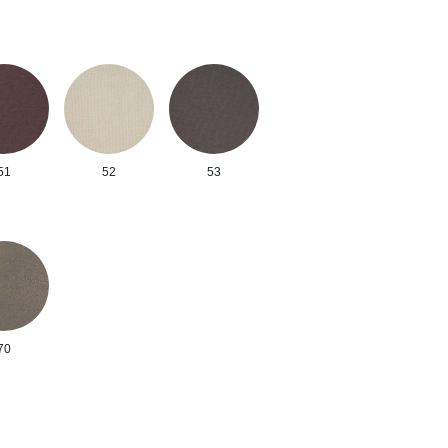
51
52
53
70