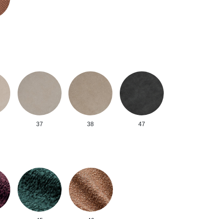
37
38
47