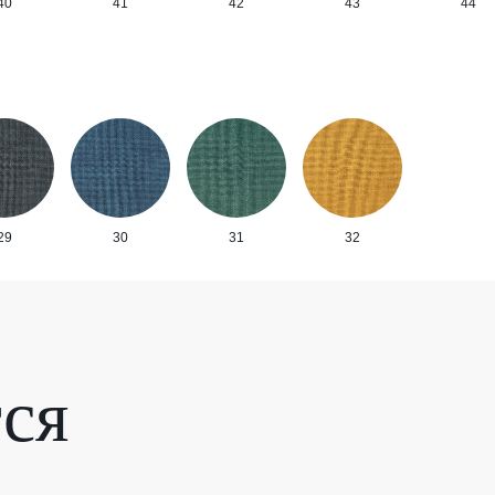
40
41
42
43
44
29
30
31
32
тся