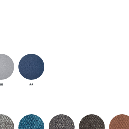
65
66