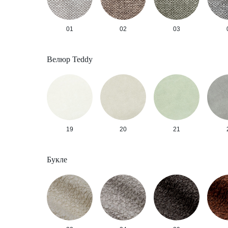
01
02
03
Велюр Teddy
19
20
21
Букле