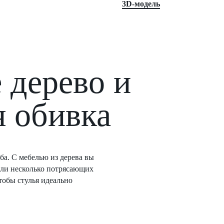
3D-модель
 дерево и
я обивка
ба. С мебелью из дерева вы
али несколько потрясающих
тобы стулья идеально