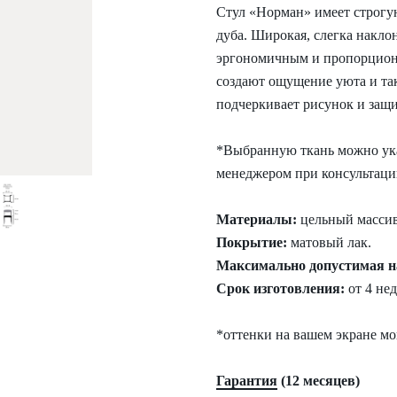
Cтул «Норман» имеет строгу
дуба. Широкая, слегка накло
эргономичным и пропорциона
создают ощущение уюта и та
подчеркивает рисунок и защи
*Выбранную ткань можно указ
менеджером при консультаци
Материалы:
цельный массив 
Покрытие:
матовый лак.
Максимально допустимая н
Срок изготовления:
от 4 не
*оттенки на вашем экране мог
Гарантия
(12 месяцев)