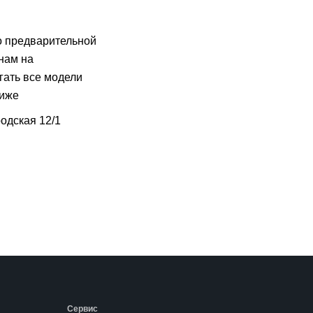
о предварительной
нам на
гать все модели
лиже
одская 12/1
Сервис