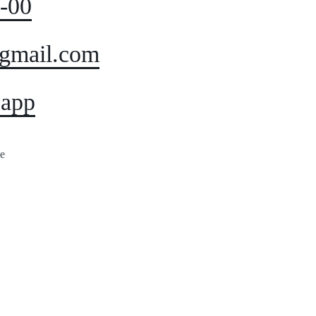
8-00
gmail.com
sapp
е