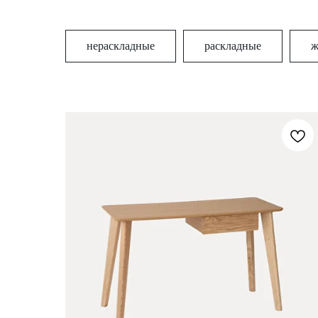
нераскладные
раскладные
ж