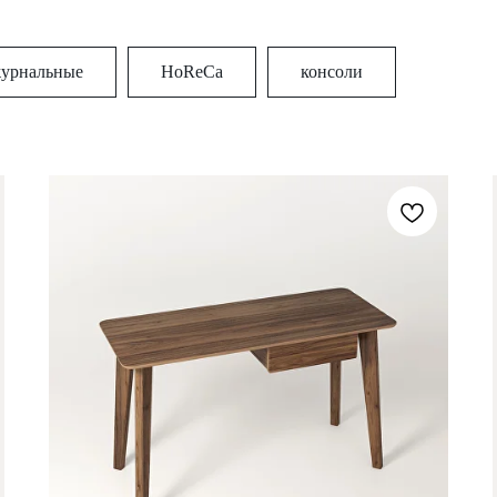
урнальные
HoReCa
консоли