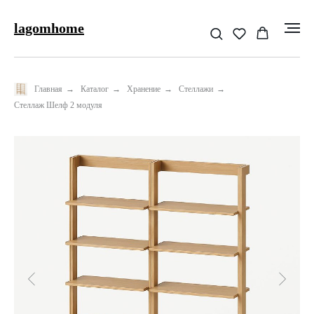
lagomhome
Главная
→
Каталог
→
Хранение
→
Стеллажи
→
Стеллаж Шелф 2 модуля