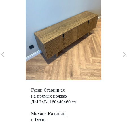
Гудди Старинная
на прямых ножках,
Д×Ш×В=
160
×40×60 см
Михаил Калинин,
г. Рязань