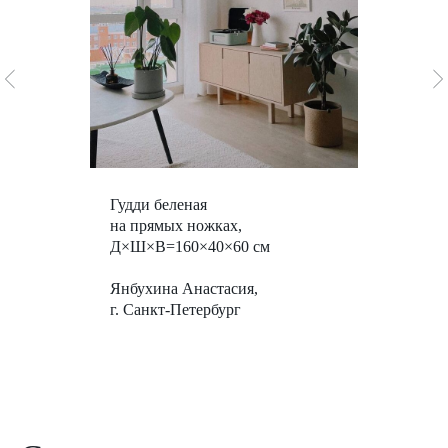
Гудди беленая
на прямых ножках,
Д×Ш×В=
160
×40×60 см
Янбухина Анастасия,
г. Санкт-Петербург