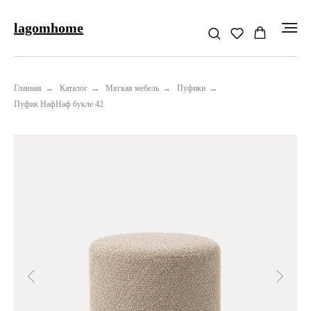
lagomhome
Главная
→
Каталог
→
Мягкая мебель
→
Пуфики
→
Пуфик НафНаф букле 42