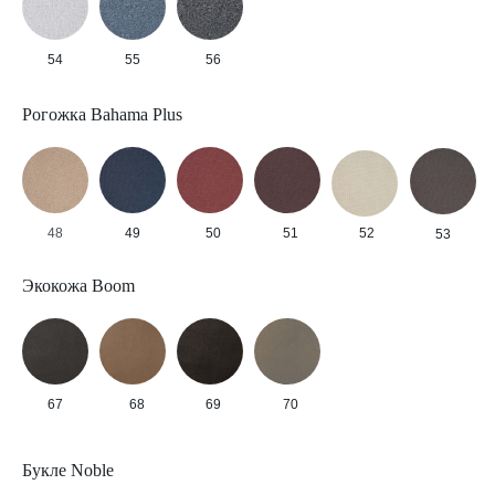
54
55
56
Рогожка Bahama Plus
48
49
50
51
52
53
Экокожа Boom
67
68
69
70
Букле Noble