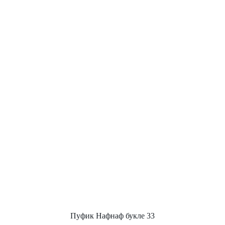
Пуфик Нафнаф букле 33