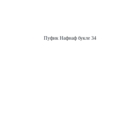
Пуфик Нафнаф букле 34