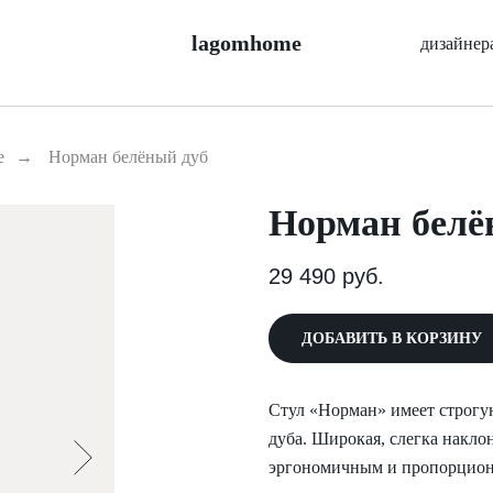
lagomhome
дизайнер
е
→
Норман белёный дуб
Норман белё
29 490
руб.
ДОБАВИТЬ В КОРЗИНУ
Cтул «Норман» имеет строгу
дуба. Широкая, слегка накло
эргономичным и пропорциона