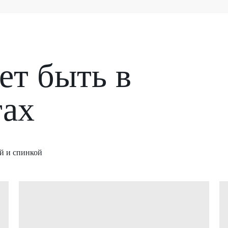
т быть в
тах
й и спинкой