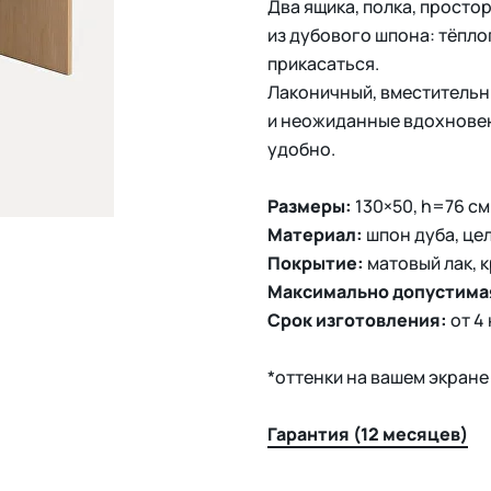
Два ящика, полка, просто
из дубового шпона: тёплог
прикасаться.
Лаконичный, вместительны
и неожиданные вдохновени
удобно.
Размеры:
130×50, h=76 см
Материал:
шпон дуба, це
Покрытие:
матовый лак, к
Максимально допустимая
Срок изготовления:
от 4
*оттенки на вашем экране
Гарантия (12 месяцев)