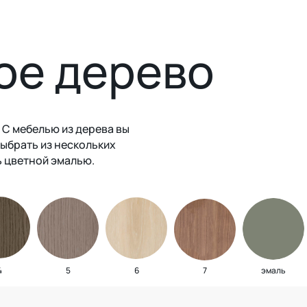
ое дерево
 С мебелью из дерева вы
ыбрать из нескольких
ь цветной эмалью.
4
5
6
7
эмаль