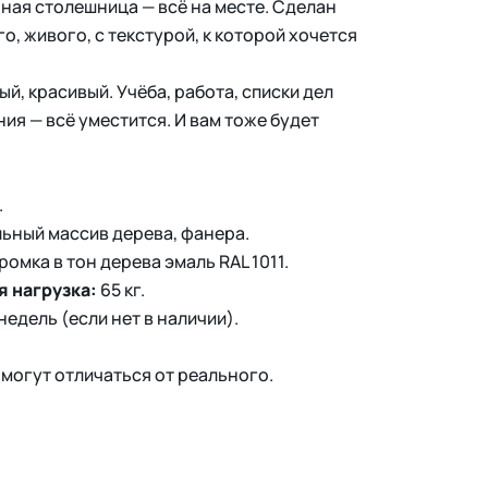
рная столешница — всё на месте. Сделан
о, живого, с текстурой, к которой хочется
й, красивый. Учёба, работа, списки дел
я — всё уместится. И вам тоже будет
.
льный массив дерева, фанера.
ромка в тон дерева эмаль RAL 1011.
 нагрузка:
65 кг.
 недель (если нет в наличии).
 могут отличаться от реального.