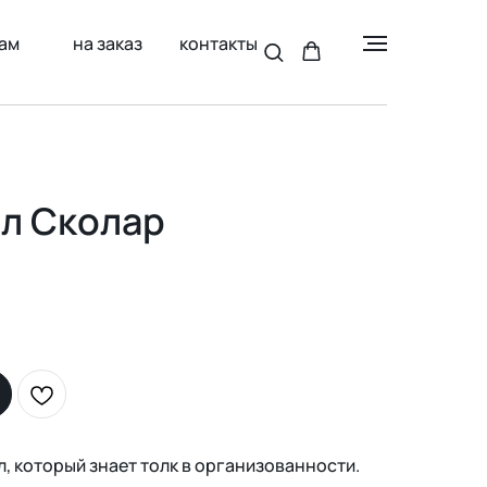
ам
на заказ
контакты
ол Сколар
л, который знает толк в организованности.